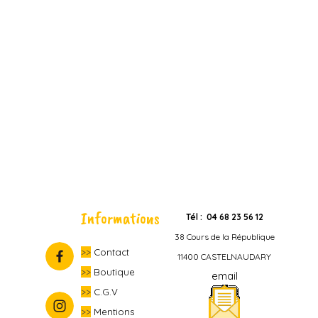
Informations
Tél : 04 68 23 56 12
38 Cours de la République
>>
Contact
11400 CASTELNAUDARY
>>
Boutique
email
>>
C.G.V
>>
Mentions