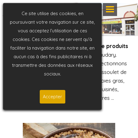
Ce site utilise des cookies, en
poursuivant votre navigation sur ce site,
vous acceptez l’utilisation de ces
cookies. Ces cookies ne servent qu'à
La Ferme du Pays d'Oc, boutique de produits
faciliter la navigation dans notre site, en
locaux et artisanaux
à Castelnaudary
.
aucun cas à des fins publicitaires ni à
Depuis 22 ans, nous produisons et sélectionnons
transmettre des données aux réseaux
ce que notre terroir a de meilleur
:
Cassoulet de
sociaux.
Castelnaudary, haricots lingots IGP, foies gras,
pâtés, confits, charcuteries, plats cuisinés,
Accepter
poteries artisanales et bien d'autres
...